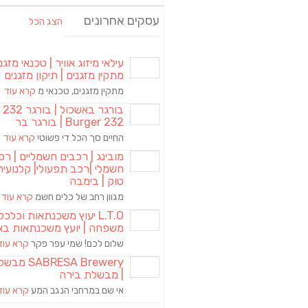
עסקים אחרונים
הצג הכל
עילאי מיזוג אוויר | טכנאי מזגני
מתקין מזגנים | תיקון מזגנים
מתקין מזגנים, טכנאי מ
קרא עוד
בורגר באשכול | 
Burger 232 | בורגר בר
החיים סך הכל די פשוטי
קרא עוד
מובינג | רכבים חשמליים | רכ
חשמלי |רכב תפעולי| קלנועית 
טוק | בימבה
מגוון רחב של כלים חשמ
קרא עוד
L.T.O יעוץ משכנתאות וכלכ
משפחה | יועץ משכנתאות בא
שלום לכם! שמי עפר פקר
קרא עוד
RESA Brewery
| מבשלת בירה
אי שם במרחבי הנגב המע
קרא עוד