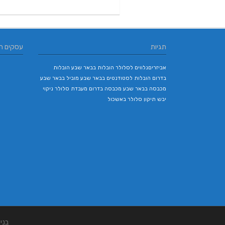
תגיות
עסקים ח
אביזריםנלווים לסלולר
הובלות בבאר שבע
הובלות
בדרום
הובלות לסטודנטים בבאר שבע
מוביל בבאר שבע
מכבסה בבאר שבע
מכבסה בדרום
מעבדת סלולר
ניקוי
יבש
תיקון סלולר באשכול
בני