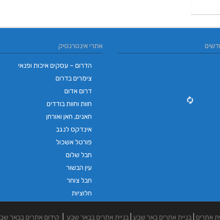
דשים
אתרי אינטרנטיק
הדרום – עסקים איכות ופנאי
צימרים בדרום
דרום אדום
חוות וחוות בודדים
חאנים, חאן ואורחן
אינדקס לנגב
פורטל אשכול
חבל שלום
עין הבשור
חבל צוחר
חלוציות
ית אתרים
|
בניית אתרים באר שבע
|
בניית אתרים בבאר שבע
|
קידום אתרים בבאר שב