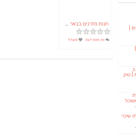
חנות מזרנים בבאר שבע
ם |
אין חוות דעת
מועדף
בורגר 232 |
ב
| טוק
לת
שכול
SAB מבשלת שיכר