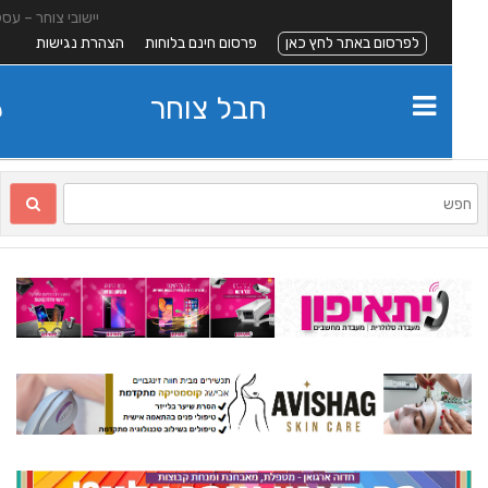
יישובי צוחר – עסקים
לפרסום באתר לחץ כאן
פרסום חינם בלוחות
הצהרת נגישות
חבל צוחר