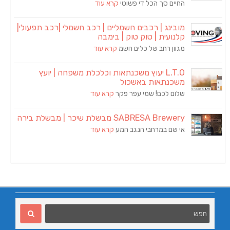
החיים סך הכל די פשוטי
קרא עוד
מובינג | רכבים חשמליים | רכב חשמלי |רכב תפעולי|
קלנועית | טוק טוק | בימבה
מגוון רחב של כלים חשמ
קרא עוד
L.T.O יעוץ משכנתאות וכלכלת משפחה | יועץ
משכנתאות באשכול
שלום לכם! שמי עפר פקר
קרא עוד
SABRESA Brewery מבשלת שיכר | מבשלת בירה
אי שם במרחבי הנגב המע
קרא עוד