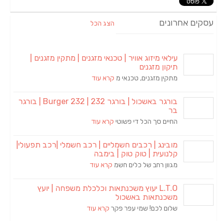
עסקים אחרונים
הצג הכל
עילאי מיזוג אוויר | טכנאי מזגנים | מתקין מזגנים |
תיקון מזגנים
מתקין מזגנים, טכנאי מ
קרא עוד
בורגר באשכול | בורגר 232 | Burger 232 | בורגר
בר
החיים סך הכל די פשוטי
קרא עוד
מובינג | רכבים חשמליים | רכב חשמלי |רכב תפעולי|
קלנועית | טוק טוק | בימבה
מגוון רחב של כלים חשמ
קרא עוד
L.T.O יעוץ משכנתאות וכלכלת משפחה | יועץ
משכנתאות באשכול
שלום לכם! שמי עפר פקר
קרא עוד