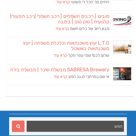
החיים סך הכל די פשוטי
קרא עוד
מובינג | רכבים חשמליים | רכב חשמלי |רכב תפעולי|
קלנועית | טוק טוק | בימבה
מגוון רחב של כלים חשמ
קרא עוד
L.T.O יעוץ משכנתאות וכלכלת משפחה | יועץ
משכנתאות באשכול
שלום לכם! שמי עפר פקר
קרא עוד
SABRESA Brewery מבשלת שיכר | מבשלת בירה
אי שם במרחבי הנגב המע
קרא עוד