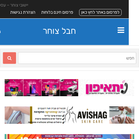
יישובי צוחר – עסקים
לפרסום באתר לחץ כאן
פרסום חינם בלוחות
הצהרת נגישות
חבל צוחר