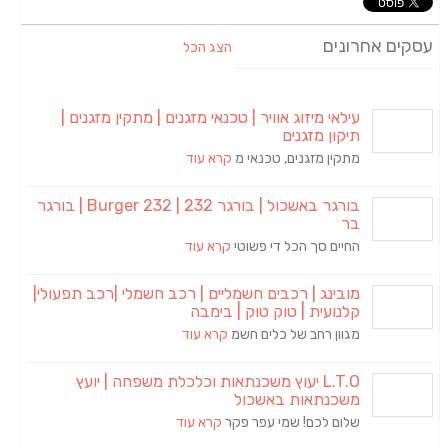
עסקים אחרונים
הצג הכל
עילאי מיזוג אוויר | טכנאי מזגנים | מתקין מזגנים |
תיקון מזגנים
מתקין מזגנים, טכנאי מ
קרא עוד
בורגר באשכול | בורגר 232 | Burger 232 | בורגר
בר
החיים סך הכל די פשוטי
קרא עוד
מובינג | רכבים חשמליים | רכב חשמלי |רכב תפעולי|
קלנועית | טוק טוק | בימבה
מגוון רחב של כלים חשמ
קרא עוד
L.T.O יעוץ משכנתאות וכלכלת משפחה | יועץ
משכנתאות באשכול
שלום לכם! שמי עפר פקר
קרא עוד