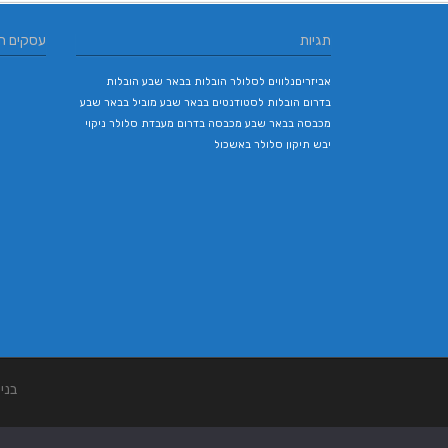
תגיות
עסקים ח
אביזריםנלווים לסלולר
הובלות בבאר שבע
הובלות
בדרום
הובלות לסטודנטים בבאר שבע
מוביל בבאר שבע
מכבסה בבאר שבע
מכבסה בדרום
מעבדת סלולר
ניקוי
יבש
תיקון סלולר באשכול
בני