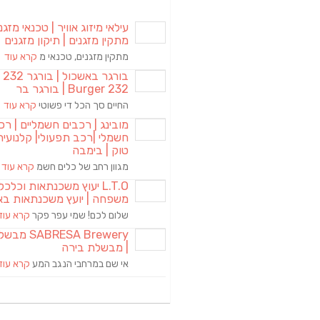
עילאי מיזוג אוויר | טכנאי מזגני
מתקין מזגנים | תיקון מזגנים
מתקין מזגנים, טכנאי מ
קרא עוד
בורגר באשכול | 
Burger 232 | בורגר בר
החיים סך הכל די פשוטי
קרא עוד
מובינג | רכבים חשמליים | רכ
חשמלי |רכב תפעולי| קלנועית 
טוק | בימבה
מגוון רחב של כלים חשמ
קרא עוד
L.T.O יעוץ משכנתאות וכלכ
משפחה | יועץ משכנתאות בא
שלום לכם! שמי עפר פקר
קרא עוד
RESA Brewery
| מבשלת בירה
אי שם במרחבי הנגב המע
קרא עוד