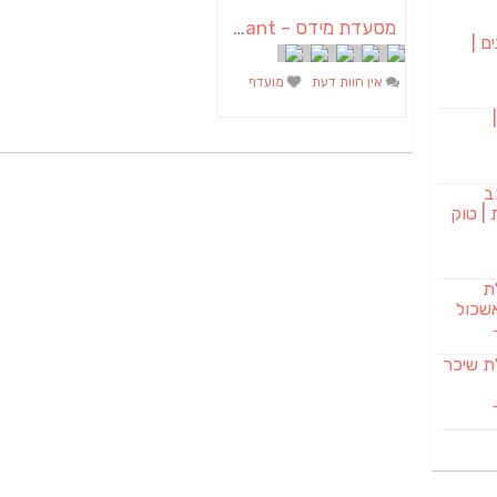
מסעדת מידס – Mides Brazilian Restaurant
ם |
אין חוות דעת
מועדף
בורגר 232 |
ב
| טוק
לת
שכול
SAB מבשלת שיכר