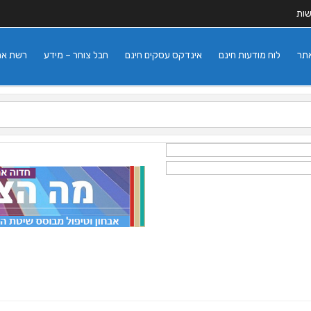
שות
אתר
לוח מודעות חינם
אינדקס עסקים חינם
חבל צוחר – מידע
רשת אתרי