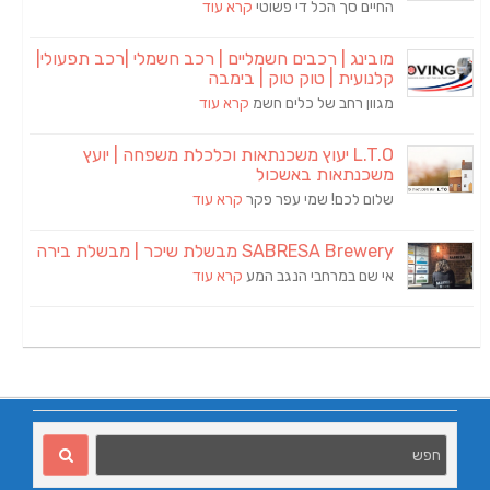
החיים סך הכל די פשוטי
קרא עוד
מובינג | רכבים חשמליים | רכב חשמלי |רכב תפעולי|
קלנועית | טוק טוק | בימבה
מגוון רחב של כלים חשמ
קרא עוד
L.T.O יעוץ משכנתאות וכלכלת משפחה | יועץ
משכנתאות באשכול
שלום לכם! שמי עפר פקר
קרא עוד
SABRESA Brewery מבשלת שיכר | מבשלת בירה
אי שם במרחבי הנגב המע
קרא עוד