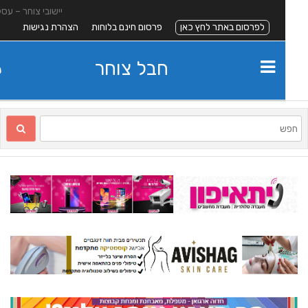
יישובי צוחר – עסקים
לפרסום באתר לחץ כאן
פרסום חינם בלוחות
הצהרת נגישות
חבל צוחר