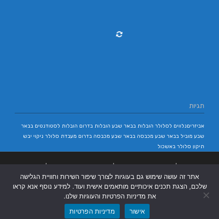
תגיות
אביזריםנלווים לסלולר
הובלות בבאר שבע
הובלות בדרום
הובלות לסטודנטים בבאר
שבע
מוביל בבאר שבע
מכבסה בבאר שבע
מכבסה בדרום
מעבדת סלולר
ניקוי יבש
תיקון סלולר באשכול
בניית אתרים
|
בניית אתרים באר שבע
|
בניית אתרים בבאר שבע
|
קידום אתרים
אתר זה עושה שימוש גם בעוגיות לצורך שיפור השירות וחוויית הגלישה
בבאר שבע
|
שלכם, הצגת תכנים איכותיים מותאמים אישית ועוד. למידע נוסף אנא קראו
את מדיניות הפרטיות והעוגיות שלנו.
אישור
מדיניות הפרטיות