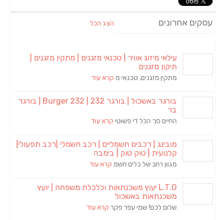
עסקים אחרונים
הצג הכל
עילאי מיזוג אוויר | טכנאי מזגנים | מתקין מזגנים |
תיקון מזגנים
מתקין מזגנים, טכנאי מ
קרא עוד
בורגר באשכול | בורגר 232 | Burger 232 | בורגר
בר
החיים סך הכל די פשוטי
קרא עוד
מובינג | רכבים חשמליים | רכב חשמלי |רכב תפעולי|
קלנועית | טוק טוק | בימבה
מגוון רחב של כלים חשמ
קרא עוד
L.T.O יעוץ משכנתאות וכלכלת משפחה | יועץ
משכנתאות באשכול
שלום לכם! שמי עפר פקר
קרא עוד