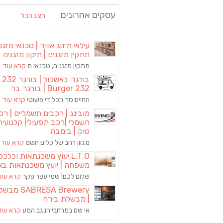
עסקים אחרונים
הצג הכל
עילאי מיזוג אוויר | טכנאי מזגני
מתקין מזגנים | תיקון מזגנים
מתקין מזגנים, טכנאי מ
קרא עוד
בורגר באשכול | 
Burger 232 | בורגר בר
החיים סך הכל די פשוטי
קרא עוד
מובינג | רכבים חשמליים | רכ
חשמלי |רכב תפעולי| קלנועית 
טוק | בימבה
מגוון רחב של כלים חשמ
קרא עוד
L.T.O יעוץ משכנתאות וכלכ
משפחה | יועץ משכנתאות בא
שלום לכם! שמי עפר פקר
קרא עוד
RESA Brewery
| מבשלת בירה
אי שם במרחבי הנגב המע
קרא עוד