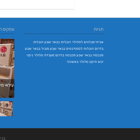
תגיות
עסקים ח
אביזריםנלווים לסלולר
הובלות בבאר שבע
הובלות
בדרום
הובלות לסטודנטים בבאר שבע
מוביל בבאר שבע
מכבסה בבאר שבע
מכבסה בדרום
מעבדת סלולר
ניקוי
יבש
תיקון סלולר באשכול
עילאי מיז
בני