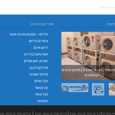
דשים
אתרי אינטרנטיק
הדרום – עסקים איכות ופנאי
צימרים בדרום
דרום אדום
חוות וחוות בודדים
חאנים, חאן ואורחן
אינדקס לנגב
וג אוויר | טכנאי מזגנים | מתקין מזגנים
בורגר ב
פורטל אשכול
| תיקון מזגנים
בורגר בר
חבל שלום
עין הבשור
חבל צוחר
חלוציות
ית אתרים
|
בניית אתרים באר שבע
|
בניית אתרים בבאר שבע
|
קידום אתרים בבאר שב