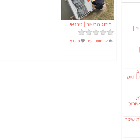
מיזוג הבשור | טכנאי מזגנים | מתקין מזגנים | תיקון מזגנים
ם |
אין חוות דעת
מועדף
בורגר 232 |
ב
| טוק
לת
שכול
SAB מבשלת שיכר