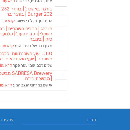
מתקין מזגנים, טכנאי מ
קרא עוד
בורגר באשכול | 
Burger 232 | בורגר בר
החיים סך הכל די פשוטי
קרא עוד
מובינג | רכבים חשמליים | רכ
חשמלי |רכב תפעולי| קלנועית 
טוק | בימבה
מגוון רחב של כלים חשמ
קרא עוד
L.T.O יעוץ משכנתאות וכלכ
משפחה | יועץ משכנתאות בא
שלום לכם! שמי עפר פקר
קרא עוד
RESA Brewery
| מבשלת בירה
אי שם במרחבי הנגב המע
קרא עוד
תגיות
עסקים ח