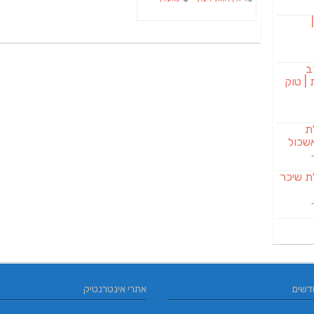
בורגר 232 |
ב
| טוק
לת
שכול
SAB מבשלת שיכר
דשים
אתרי אינטרנטיק