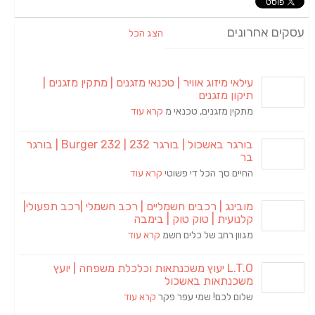
עסקים אחרונים
הצג הכל
עילאי מיזוג אוויר | טכנאי מזגנים | מתקין מזגנים |
תיקון מזגנים
מתקין מזגנים, טכנאי מ
קרא עוד
בורגר באשכול | בורגר 232 | Burger 232 | בורגר
בר
החיים סך הכל די פשוטי
קרא עוד
מובינג | רכבים חשמליים | רכב חשמלי |רכב תפעולי|
קלנועית | טוק טוק | בימבה
מגוון רחב של כלים חשמ
קרא עוד
L.T.O יעוץ משכנתאות וכלכלת משפחה | יועץ
משכנתאות באשכול
שלום לכם! שמי עפר פקר
קרא עוד