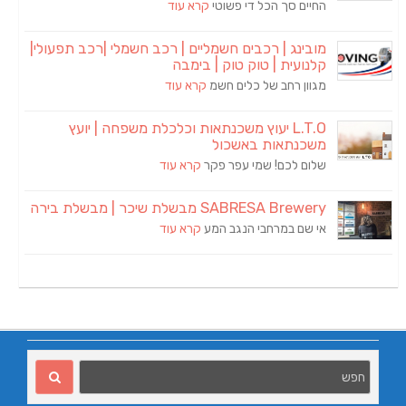
החיים סך הכל די פשוטי
קרא עוד
מובינג | רכבים חשמליים | רכב חשמלי |רכב תפעולי|
קלנועית | טוק טוק | בימבה
מגוון רחב של כלים חשמ
קרא עוד
L.T.O יעוץ משכנתאות וכלכלת משפחה | יועץ
משכנתאות באשכול
שלום לכם! שמי עפר פקר
קרא עוד
SABRESA Brewery מבשלת שיכר | מבשלת בירה
אי שם במרחבי הנגב המע
קרא עוד