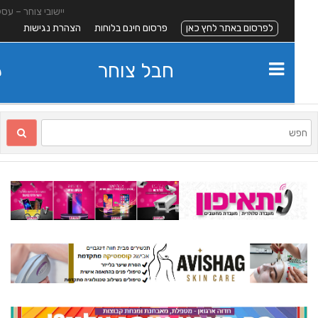
יישובי צוחר – עסקים
לפרסום באתר לחץ כאן
פרסום חינם בלוחות
הצהרת נגישות
חבל צוחר