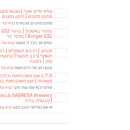
עילאי מיזוג אוויר | טכנאי מזגני
מתקין מזגנים | תיקון מזגנים
מתקין מזגנים, טכנאי מ
קרא עוד
בורגר באשכול | 
Burger 232 | בורגר בר
החיים סך הכל די פשוטי
קרא עוד
מובינג | רכבים חשמליים | רכ
חשמלי |רכב תפעולי| קלנועית 
טוק | בימבה
מגוון רחב של כלים חשמ
קרא עוד
L.T.O יעוץ משכנתאות וכלכ
משפחה | יועץ משכנתאות בא
שלום לכם! שמי עפר פקר
קרא עוד
RESA Brewery
| מבשלת בירה
אי שם במרחבי הנגב המע
קרא עוד