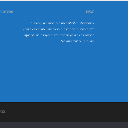
תגיות
עסקים ח
אביזריםנלווים לסלולר
הובלות בבאר שבע
הובלות
בדרום
הובלות לסטודנטים בבאר שבע
מוביל בבאר שבע
מכבסה בבאר שבע
מכבסה בדרום
מעבדת סלולר
ניקוי
יבש
תיקון סלולר באשכול
בני