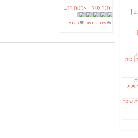
חנה סגל – אמנות הזכוכית במפלסים
ם |
אין חוות דעת
מועדף
בורגר 232 |
ב
| טוק
לת
שכול
SAB מבשלת שיכר