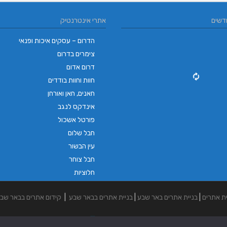
דשים
אתרי אינטרנטיק
הדרום – עסקים איכות ופנאי
צימרים בדרום
דרום אדום
חוות וחוות בודדים
חאנים, חאן ואורחן
אינדקס לנגב
פורטל אשכול
חבל שלום
עין הבשור
חבל צוחר
חלוציות
ית אתרים
|
בניית אתרים באר שבע
|
בניית אתרים בבאר שבע
|
קידום אתרים בבאר שב