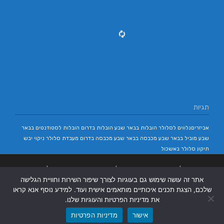
תגיות
אביזריםנלווים לסלולר
הובלות בבאר שבע
הובלות בדרום
הובלות לסטודנטים בבאר
שבע
מוביל בבאר שבע
מכבסה בבאר שבע
מכבסה בדרום
מעבדת סלולר
ניקוי יבש
תיקון סלולר באשכול
בניית אתרים
|
בניית אתרים באר שבע
|
בניית אתרים בבאר שבע
|
קידום אתרים
אתר זה עושה שימוש גם בעוגיות לצורך שיפור השירות וחוויית הגלישה
בבאר שבע
|
שלכם, הצגת תכנים איכותיים מותאמים אישית ועוד. למידע נוסף אנא קראו
את מדיניות הפרטיות והעוגיות שלנו.
אישור
מדיניות הפרטיות