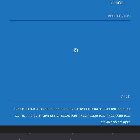
חלוציות
עסקים חדשים
תגיות
אביזריםנלווים לסלולר
הובלות בבאר שבע
הובלות בדרום
הובלות לסטודנטים בבאר
שבע
מוביל בבאר שבע
מכבסה בבאר שבע
מכבסה בדרום
מעבדת סלולר
ניקוי יבש
תיקון סלולר באשכול
בניית אתרים
|
בניית אתרים באר שבע
|
בניית אתרים בבאר שבע
|
קידום אתרים