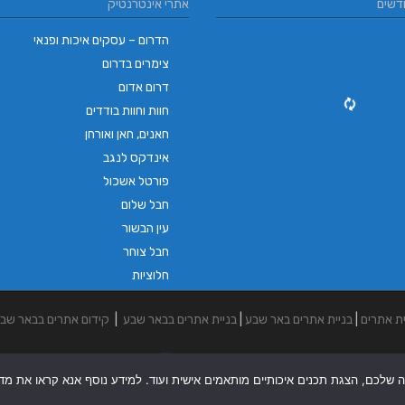
דשים
אתרי אינטרנטיק
הדרום – עסקים איכות ופנאי
צימרים בדרום
דרום אדום
חוות וחוות בודדים
חאנים, חאן ואורחן
אינדקס לנגב
פורטל אשכול
חבל שלום
עין הבשור
חבל צוחר
חלוציות
ית אתרים
|
בניית אתרים באר שבע
|
בניית אתרים בבאר שבע
|
קידום אתרים בבאר שב
ה שלכם, הצגת תכנים איכותיים מותאמים אישית ועוד. למידע נוסף אנא קראו את מדיני