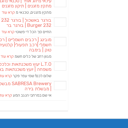
עילאי מיזוג אוויר | טכנאי מזגני
מתקין מזגנים | תיקון מזגנים
מתקין מזגנים, טכנאי מ
קרא עוד
בורגר באשכול | 
Burger 232 | בורגר בר
החיים סך הכל די פשוטי
קרא עוד
מובינג | רכבים חשמליים | רכ
חשמלי |רכב תפעולי| קלנועית 
טוק | בימבה
מגוון רחב של כלים חשמ
קרא עוד
L.T.O יעוץ משכנתאות וכלכ
משפחה | יועץ משכנתאות בא
שלום לכם! שמי עפר פקר
קרא עוד
RESA Brewery
| מבשלת בירה
אי שם במרחבי הנגב המע
קרא עוד