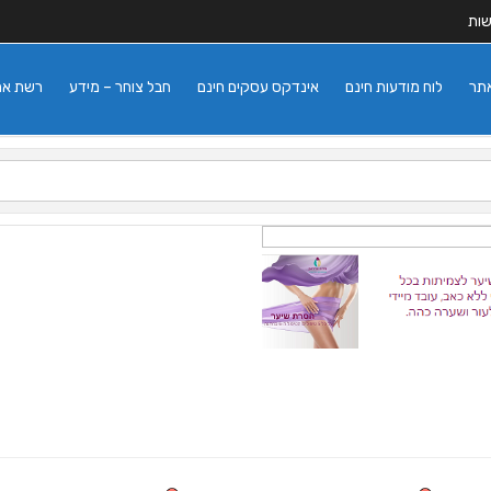
שות
אתר
לוח מודעות חינם
אינדקס עסקים חינם
חבל צוחר – מידע
רשת אתרי