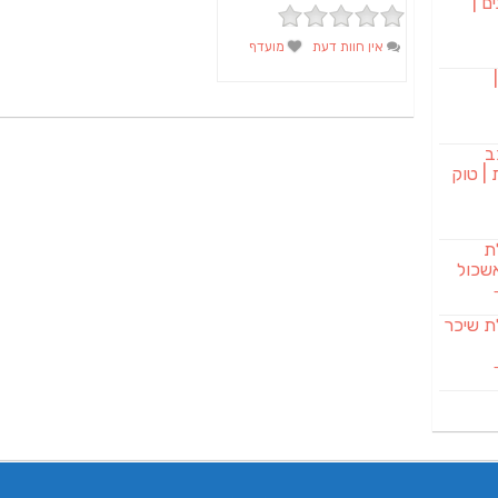
ם |
אין חוות דעת
מועדף
בורגר 232 |
ב
| טוק
לת
שכול
SAB מבשלת שיכר