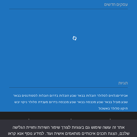
עסקים חדשים
תגיות
אביזריםנלווים לסלולר
הובלות בבאר שבע
הובלות בדרום
הובלות לסטודנטים בבאר
שבע
מוביל בבאר שבע
מכבסה בבאר שבע
מכבסה בדרום
מעבדת סלולר
ניקוי יבש
תיקון סלולר באשכול
בניית אתרים
|
בניית אתרים באר שבע
|
בניית אתרים בבאר שבע
|
קידום אתרים
אתר זה עושה שימוש גם בעוגיות לצורך שיפור השירות וחוויית הגלישה
בבאר שבע
|
שלכם, הצגת תכנים איכותיים מותאמים אישית ועוד. למידע נוסף אנא קראו