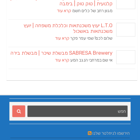
קלנועית | טוק טוק | בימבה
מגוון רחב של כלים חשמ
קרא עוד
L.T.O יעוץ משכנתאות וכלכלת משפחה | יועץ
משכנתאות באשכול
שלום לכם! שמי עפר פקר
קרא עוד
SABRESA Brewery מבשלת שיכר | מבשלת בירה
אי שם במרחבי הנגב המע
קרא עוד
הירשמו לניוזלטר שלנו