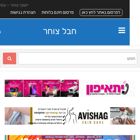
יישובי צוחר – עסקים
לפרסום באתר לחץ כאן
פרסום חינם בלוחות
הצהרת נגישות
חבל צוחר