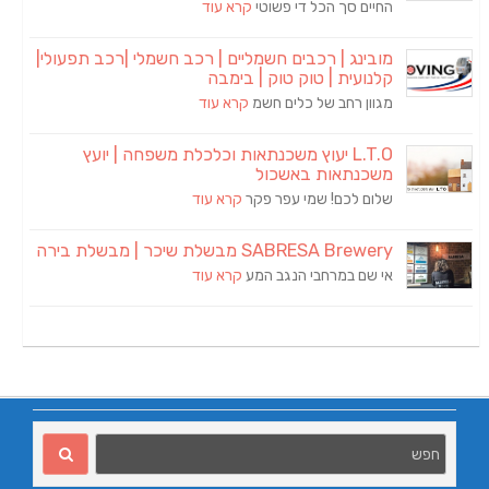
החיים סך הכל די פשוטי
קרא עוד
מובינג | רכבים חשמליים | רכב חשמלי |רכב תפעולי|
קלנועית | טוק טוק | בימבה
מגוון רחב של כלים חשמ
קרא עוד
L.T.O יעוץ משכנתאות וכלכלת משפחה | יועץ
משכנתאות באשכול
שלום לכם! שמי עפר פקר
קרא עוד
SABRESA Brewery מבשלת שיכר | מבשלת בירה
אי שם במרחבי הנגב המע
קרא עוד