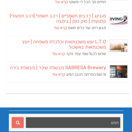
החיים סך הכל די פשוטי
קרא עוד
מובינג | רכבים חשמליים | רכב חשמלי |רכב תפעולי|
קלנועית | טוק טוק | בימבה
מגוון רחב של כלים חשמ
קרא עוד
L.T.O יעוץ משכנתאות וכלכלת משפחה | יועץ
משכנתאות באשכול
שלום לכם! שמי עפר פקר
קרא עוד
SABRESA Brewery מבשלת שיכר | מבשלת בירה
אי שם במרחבי הנגב המע
קרא עוד