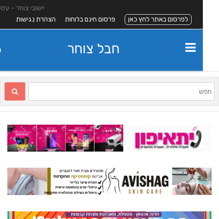
יישובי צוחר – עסקים
לפרסום באתר לחץ כאן
פרסום חינם בלוחות
הצהרת נגישות
חבל צוחר