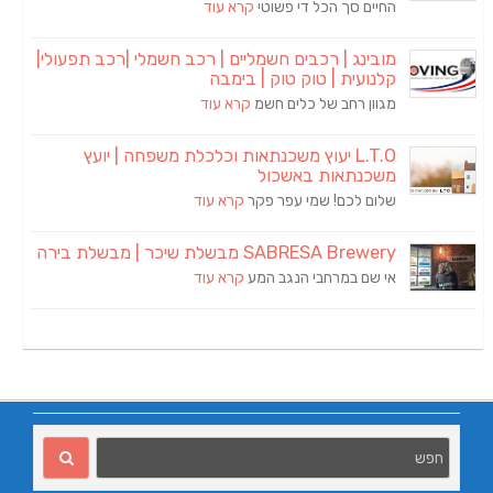
החיים סך הכל די פשוטי
קרא עוד
מובינג | רכבים חשמליים | רכב חשמלי |רכב תפעולי|
קלנועית | טוק טוק | בימבה
מגוון רחב של כלים חשמ
קרא עוד
L.T.O יעוץ משכנתאות וכלכלת משפחה | יועץ
משכנתאות באשכול
שלום לכם! שמי עפר פקר
קרא עוד
SABRESA Brewery מבשלת שיכר | מבשלת בירה
אי שם במרחבי הנגב המע
קרא עוד