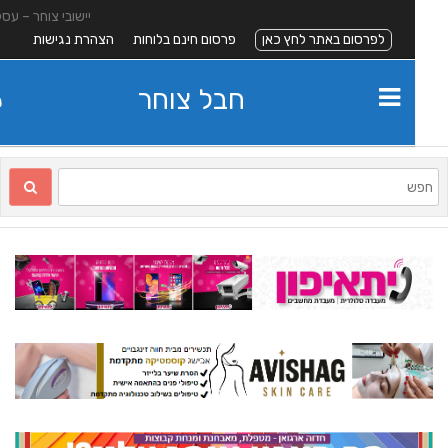
יישובי צוחר – עסקים
לפרסום באתר לחץ כאן
פרסום חינם בלוחות
הצהרת נגישות
חבל צוחר