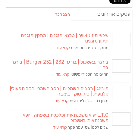
עסקים אחרונים
הצג הכל
עילאי מיזוג אוויר | טכנאי מזגנים | מתקין מזגנים |
תיקון מזגנים
מתקין מזגנים, טכנאי מ
קרא עוד
בורגר באשכול | בורגר 232 | Burger 232 | בורגר
בר
החיים סך הכל די פשוטי
קרא עוד
מובינג | רכבים חשמליים | רכב חשמלי |רכב תפעולי|
קלנועית | טוק טוק | בימבה
מגוון רחב של כלים חשמ
קרא עוד
L.T.O יעוץ משכנתאות וכלכלת משפחה | יועץ
משכנתאות באשכול
שלום לכם! שמי עפר פקר
קרא עוד