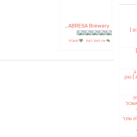
SABRESA Brewery מבשלת שיכר | מבשלת בירה
ם |
אין חוות דעת
מועדף
בורגר 232 |
ב
| טוק
לת
שכול
SAB מבשלת שיכר