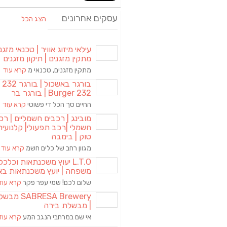
עסקים אחרונים
הצג הכל
עילאי מיזוג אוויר | טכנאי מזגני
מתקין מזגנים | תיקון מזגנים
מתקין מזגנים, טכנאי מ
קרא עוד
בורגר באשכול | 
Burger 232 | בורגר בר
החיים סך הכל די פשוטי
קרא עוד
מובינג | רכבים חשמליים | רכ
חשמלי |רכב תפעולי| קלנועית 
טוק | בימבה
מגוון רחב של כלים חשמ
קרא עוד
L.T.O יעוץ משכנתאות וכלכ
משפחה | יועץ משכנתאות בא
שלום לכם! שמי עפר פקר
קרא עוד
RESA Brewery
| מבשלת בירה
אי שם במרחבי הנגב המע
קרא עוד