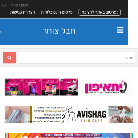
יישובי צוחר – עסקים
לפרסום באתר לחץ כאן
פרסום חינם בלוחות
הצהרת נגישות
חבל צוחר