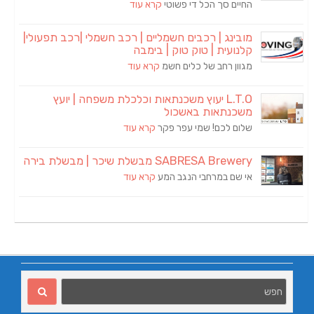
החיים סך הכל די פשוטי
קרא עוד
מובינג | רכבים חשמליים | רכב חשמלי |רכב תפעולי|
קלנועית | טוק טוק | בימבה
מגוון רחב של כלים חשמ
קרא עוד
L.T.O יעוץ משכנתאות וכלכלת משפחה | יועץ
משכנתאות באשכול
שלום לכם! שמי עפר פקר
קרא עוד
SABRESA Brewery מבשלת שיכר | מבשלת בירה
אי שם במרחבי הנגב המע
קרא עוד