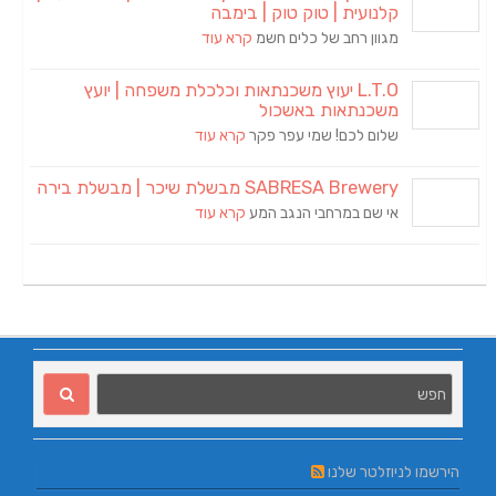
קלנועית | טוק טוק | בימבה
מגוון רחב של כלים חשמ
קרא עוד
L.T.O יעוץ משכנתאות וכלכלת משפחה | יועץ
משכנתאות באשכול
שלום לכם! שמי עפר פקר
קרא עוד
SABRESA Brewery מבשלת שיכר | מבשלת בירה
אי שם במרחבי הנגב המע
קרא עוד
הירשמו לניוזלטר שלנו