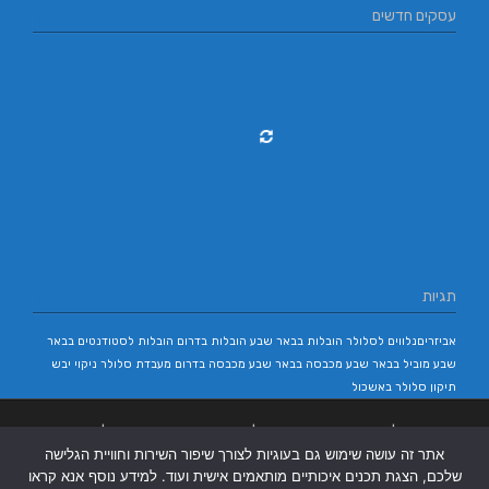
עסקים חדשים
תגיות
אביזריםנלווים לסלולר
הובלות בבאר שבע
הובלות בדרום
הובלות לסטודנטים בבאר
שבע
מוביל בבאר שבע
מכבסה בבאר שבע
מכבסה בדרום
מעבדת סלולר
ניקוי יבש
תיקון סלולר באשכול
בניית אתרים
|
בניית אתרים באר שבע
|
בניית אתרים בבאר שבע
|
קידום אתרים
אתר זה עושה שימוש גם בעוגיות לצורך שיפור השירות וחוויית הגלישה
בבאר שבע
|
שלכם, הצגת תכנים איכותיים מותאמים אישית ועוד. למידע נוסף אנא קראו