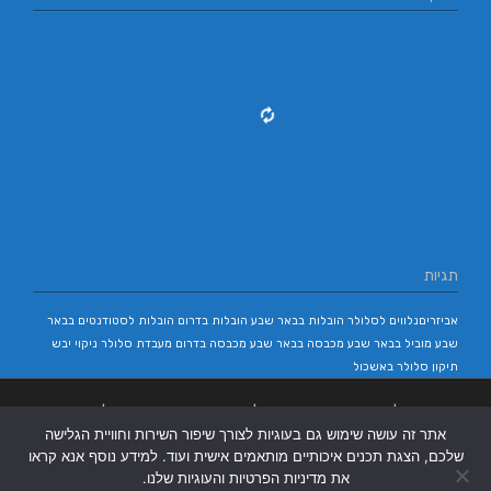
תגיות
אביזריםנלווים לסלולר
הובלות בבאר שבע
הובלות בדרום
הובלות לסטודנטים בבאר
שבע
מוביל בבאר שבע
מכבסה בבאר שבע
מכבסה בדרום
מעבדת סלולר
ניקוי יבש
תיקון סלולר באשכול
בניית אתרים
|
בניית אתרים באר שבע
|
בניית אתרים בבאר שבע
|
קידום אתרים
אתר זה עושה שימוש גם בעוגיות לצורך שיפור השירות וחוויית הגלישה
בבאר שבע
|
שלכם, הצגת תכנים איכותיים מותאמים אישית ועוד. למידע נוסף אנא קראו
את מדיניות הפרטיות והעוגיות שלנו.