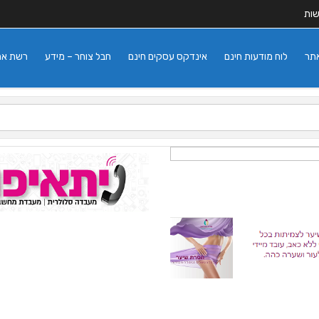
שות
אתר
לוח מודעות חינם
אינדקס עסקים חינם
חבל צוחר – מידע
רשת אתרי