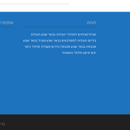
תגיות
עסקים ח
אביזריםנלווים לסלולר
הובלות בבאר שבע
הובלות
בדרום
הובלות לסטודנטים בבאר שבע
מוביל בבאר שבע
מכבסה בבאר שבע
מכבסה בדרום
מעבדת סלולר
ניקוי
יבש
תיקון סלולר באשכול
בני