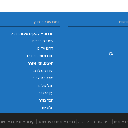
דשים
אתרי אינטרנטיק
הדרום – עסקים איכות ופנאי
צימרים בדרום
דרום אדום
חוות וחוות בודדים
חאנים, חאן ואורחן
אינדקס לנגב
פורטל אשכול
חבל שלום
עין הבשור
חבל צוחר
חלוציות
ית אתרים
|
בניית אתרים באר שבע
|
בניית אתרים בבאר שבע
|
קידום אתרים בבאר שב