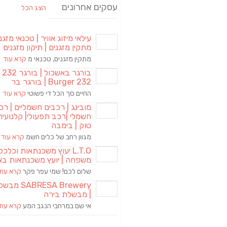
עסקים אחרונים
הצג הכל
עילאי מיזוג אוויר | טכנאי מזגני
מתקין מזגנים | תיקון מזגנים
מתקין מזגנים, טכנאי מ
קרא עוד
בורגר באשכול | 
Burger 232 | בורגר בר
החיים סך הכל די פשוטי
קרא עוד
מובינג | רכבים חשמליים | רכ
חשמלי |רכב תפעולי| קלנועית 
טוק | בימבה
מגוון רחב של כלים חשמ
קרא עוד
L.T.O יעוץ משכנתאות וכלכ
משפחה | יועץ משכנתאות בא
שלום לכם! שמי עפר פקר
קרא עוד
RESA Brewery
| מבשלת בירה
אי שם במרחבי הנגב המע
קרא עוד