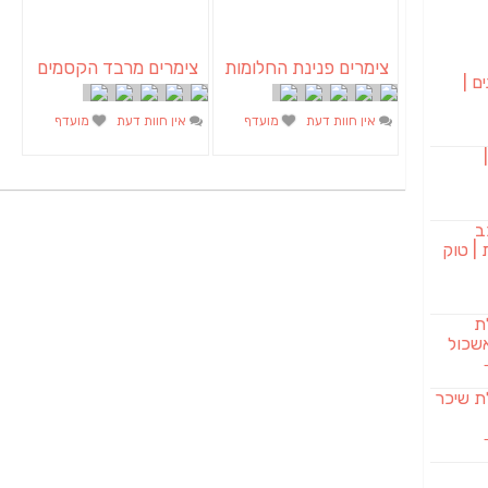
צימרים פנינת החלומות
צימרים מרבד הקסמים
ם |
אין חוות דעת
מועדף
אין חוות דעת
מועדף
בורגר 232 |
ב
| טוק
לת
שכול
SAB מבשלת שיכר