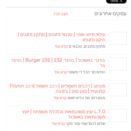
עסקים אחרונים
הצג הכל
עילאי מיזוג אוויר | טכנאי מזגנים | מתקין מזגנים |
תיקון מזגנים
מתקין מזגנים, טכנאי מ
קרא עוד
בורגר באשכול | בורגר 232 | Burger 232 | בורגר
בר
החיים סך הכל די פשוטי
קרא עוד
מובינג | רכבים חשמליים | רכב חשמלי |רכב תפעולי|
קלנועית | טוק טוק | בימבה
מגוון רחב של כלים חשמ
קרא עוד
L.T.O יעוץ משכנתאות וכלכלת משפחה | יועץ
משכנתאות באשכול
שלום לכם! שמי עפר פקר
קרא עוד