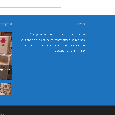
תגיות
עסקים ח
אביזריםנלווים לסלולר
הובלות בבאר שבע
הובלות
בדרום
הובלות לסטודנטים בבאר שבע
מוביל בבאר שבע
מכבסה בבאר שבע
מכבסה בדרום
מעבדת סלולר
ניקוי
יבש
תיקון סלולר באשכול
עילאי מיז
בני