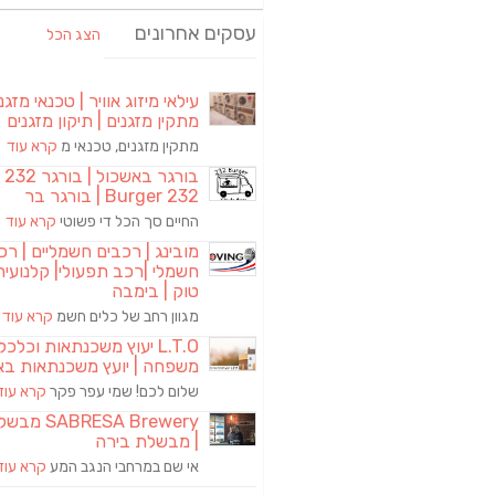
עסקים אחרונים
הצג הכל
עילאי מיזוג אוויר | טכנאי מזגני
מתקין מזגנים | תיקון מזגנים
מתקין מזגנים, טכנאי מ
קרא עוד
בורגר באשכול | 
Burger 232 | בורגר בר
החיים סך הכל די פשוטי
קרא עוד
מובינג | רכבים חשמליים | רכ
חשמלי |רכב תפעולי| קלנועית 
טוק | בימבה
מגוון רחב של כלים חשמ
קרא עוד
L.T.O יעוץ משכנתאות וכלכ
משפחה | יועץ משכנתאות בא
שלום לכם! שמי עפר פקר
קרא עוד
RESA Brewery
| מבשלת בירה
אי שם במרחבי הנגב המע
קרא עוד