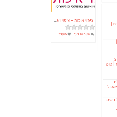
ציפוי איכות – ציפוי ואיטום באפוקסי ופוליאוריטן
ם |
אין חוות דעת
מועדף
בורגר 232 |
ב
| טוק
לת
שכול
SAB מבשלת שיכר