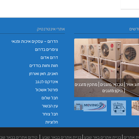
דשים
אתרי אינטרנטיק
הדרום – עסקים איכות ופנאי
צימרים בדרום
דרום אדום
חוות וחוות בודדים
חאנים, חאן ואורחן
אינדקס לנגב
וג אוויר | טכנאי מזגנים | מתקין מזגנים
בורגר ב
פורטל אשכול
| תיקון מזגנים
בורגר בר
חבל שלום
עין הבשור
חבל צוחר
חלוציות
ית אתרים
|
בניית אתרים באר שבע
|
בניית אתרים בבאר שבע
|
קידום אתרים בבאר שב