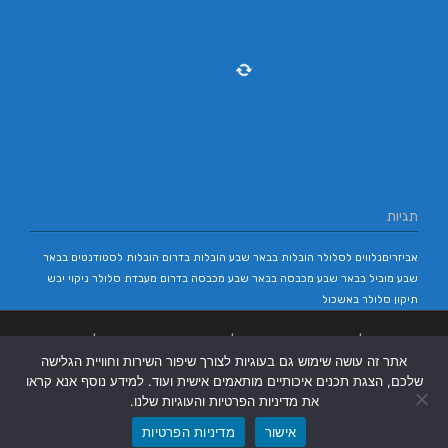
תגיות
אביזריםנלווים לסלולר
הובלות בבאר שבע
הובלות בדרום
הובלות לסטודנטים בבאר
שבע
מוביל בבאר שבע
מכבסה בבאר שבע
מכבסה בדרום
מעבדת סלולר
ניקוי יבש
תיקון סלולר באשכול
בניית אתרים
|
בניית אתרים באר שבע
|
בניית אתרים בבאר שבע
|
קידום אתרים
אתר זה עושה שימוש גם בעוגיות לצורך שיפור השירות וחוויית הגלישה
בבאר שבע
|
שלכם, הצגת תכנים איכותיים מותאמים אישית ועוד. למידע נוסף אנא קראו
את מדיניות הפרטיות והעוגיות שלנו.
אישור
מדיניות הפרטיות