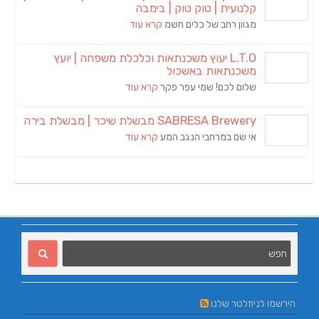
קלנועית | טוק טוק | בימבה
מגוון רחב של כלים חשמ
קרא עוד
L.T.O יעוץ משכנתאות וכלכלת משפחה | יועץ
משכנתאות באשכול
שלום לכם! שמי עפר פקר
קרא עוד
SABRESA Brewery מבשלת שיכר | מבשלת בירה
אי שם במרחבי הנגב המע
קרא עוד
הירשמו לניוזלטר שלנו