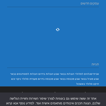
עסקים חדשים
תגיות
אביזריםנלווים לסלולר
הובלות בבאר שבע
הובלות בדרום
הובלות לסטודנטים בבאר
שבע
מוביל בבאר שבע
מכבסה בבאר שבע
מכבסה בדרום
מעבדת סלולר
ניקוי יבש
תיקון סלולר באשכול
בניית אתרים
|
בניית אתרים באר שבע
|
בניית אתרים בבאר שבע
|
קידום אתרים
אתר זה עושה שימוש גם בעוגיות לצורך שיפור השירות וחוויית הגלישה
בבאר שבע
|
שלכם, הצגת תכנים איכותיים מותאמים אישית ועוד. למידע נוסף אנא קראו