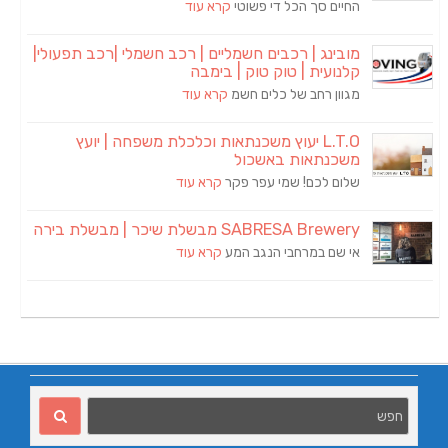
החיים סך הכל די פשוטי
קרא עוד
מובינג | רכבים חשמליים | רכב חשמלי |רכב תפעולי|
קלנועית | טוק טוק | בימבה
מגוון רחב של כלים חשמ
קרא עוד
L.T.O יעוץ משכנתאות וכלכלת משפחה | יועץ
משכנתאות באשכול
שלום לכם! שמי עפר פקר
קרא עוד
SABRESA Brewery מבשלת שיכר | מבשלת בירה
אי שם במרחבי הנגב המע
קרא עוד