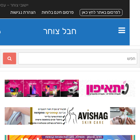
יישובי צוחר – עסקים
לפרסום באתר לחץ כאן
פרסום חינם בלוחות
הצהרת נגישות
חבל צוחר