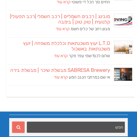
החיים סך הכל די פשוטי
קרא עוד
מובינג | רכבים חשמליים | רכב חשמלי |רכב תפעולי|
קלנועית | טוק טוק | בימבה
מגוון רחב של כלים חשמ
קרא עוד
L.T.O יעוץ משכנתאות וכלכלת משפחה | יועץ
משכנתאות באשכול
שלום לכם! שמי עפר פקר
קרא עוד
SABRESA Brewery מבשלת שיכר | מבשלת בירה
אי שם במרחבי הנגב המע
קרא עוד