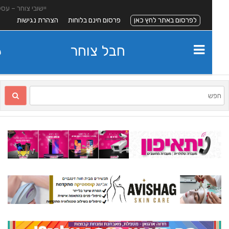
יישובי צוחר – עסקים
לפרסום באתר לחץ כאן
פרסום חינם בלוחות
הצהרת נגישות
חבל צוחר