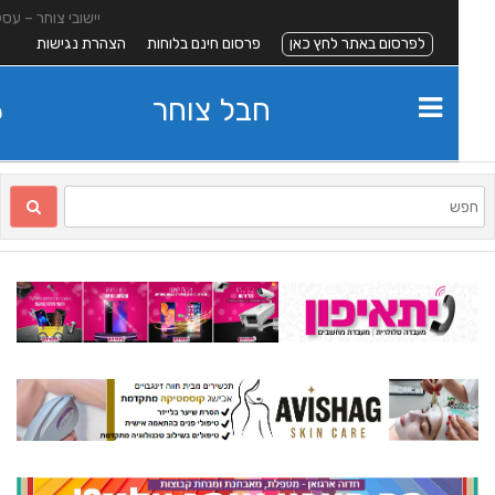
יישובי צוחר – עסקים
לפרסום באתר לחץ כאן
פרסום חינם בלוחות
הצהרת נגישות
חבל צוחר