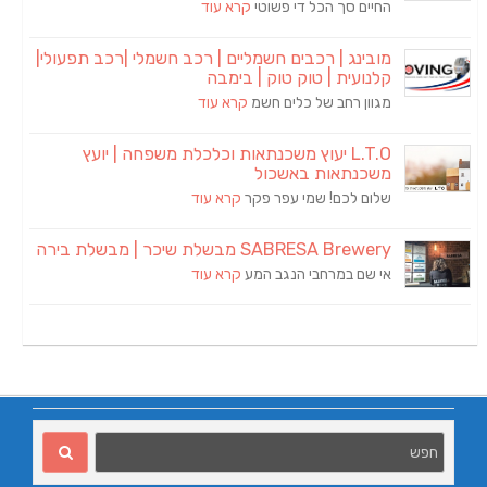
החיים סך הכל די פשוטי
קרא עוד
מובינג | רכבים חשמליים | רכב חשמלי |רכב תפעולי|
קלנועית | טוק טוק | בימבה
מגוון רחב של כלים חשמ
קרא עוד
L.T.O יעוץ משכנתאות וכלכלת משפחה | יועץ
משכנתאות באשכול
שלום לכם! שמי עפר פקר
קרא עוד
SABRESA Brewery מבשלת שיכר | מבשלת בירה
אי שם במרחבי הנגב המע
קרא עוד