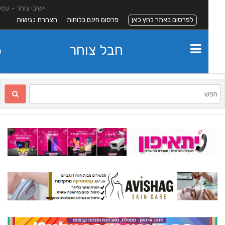
יישובי צוחר – עסקים
לפרסום באתר לחץ כאן
פרסום חינם בלוחות
הצהרת נגישות
חבל צוחר