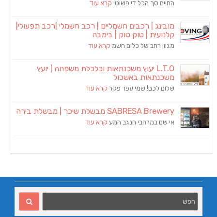
החיים סך הכל די פשוטי
קרא עוד
מובינג | רכבים חשמליים | רכב חשמלי |רכב תפעולי|
קלנועית | טוק טוק | בימבה
מגוון רחב של כלים חשמ
קרא עוד
L.T.O יעוץ משכנתאות וכלכלת משפחה | יועץ
משכנתאות באשכול
שלום לכם! שמי עפר פקר
קרא עוד
SABRESA Brewery מבשלת שיכר | מבשלת בירה
אי שם במרחבי הנגב המע
קרא עוד