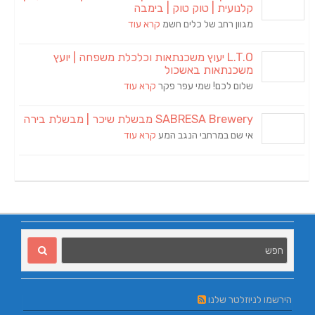
קלנועית | טוק טוק | בימבה
מגוון רחב של כלים חשמ
קרא עוד
L.T.O יעוץ משכנתאות וכלכלת משפחה | יועץ
משכנתאות באשכול
שלום לכם! שמי עפר פקר
קרא עוד
SABRESA Brewery מבשלת שיכר | מבשלת בירה
אי שם במרחבי הנגב המע
קרא עוד
הירשמו לניוזלטר שלנו