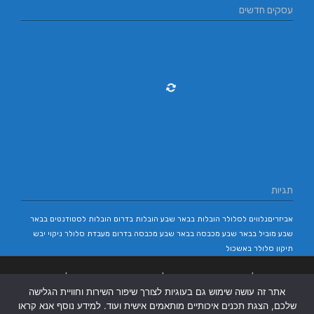
עסקים חדשים
תגיות
אביזריםנלווים לסלולר
הובלות בבאר שבע
הובלות בדרום
הובלות לסטודנטים בבאר
שבע
מוביל בבאר שבע
מכבסה בבאר שבע
מכבסה בדרום
מעבדת סלולר
ניקוי יבש
תיקון סלולר באשכול
בניית אתרים
|
בניית אתרים באר שבע
|
בניית אתרים בבאר שבע
|
קידום אתרים
אתר זה עושה שימוש גם בעוגיות לצורך שיפור השירות וחוויית הגלישה
בבאר שבע
|
שלכם, הצגת תכנים איכותיים מותאמים אישית ועוד. למידע נוסף אנא קראו