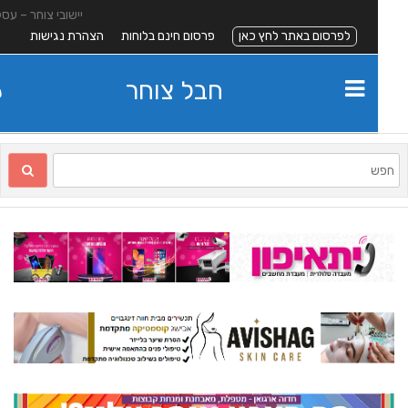
יישובי צוחר – עסקים
לפרסום באתר לחץ כאן
פרסום חינם בלוחות
הצהרת נגישות
חבל צוחר