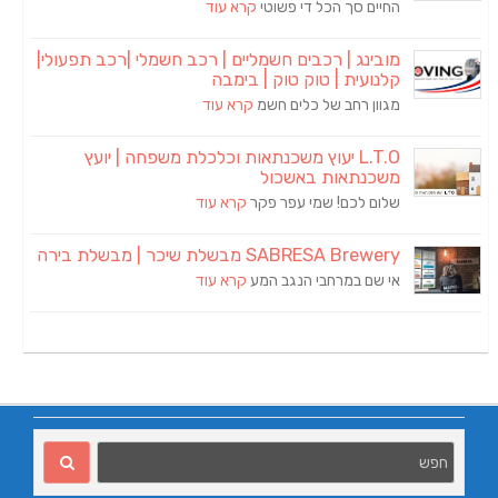
החיים סך הכל די פשוטי
קרא עוד
מובינג | רכבים חשמליים | רכב חשמלי |רכב תפעולי|
קלנועית | טוק טוק | בימבה
מגוון רחב של כלים חשמ
קרא עוד
L.T.O יעוץ משכנתאות וכלכלת משפחה | יועץ
משכנתאות באשכול
שלום לכם! שמי עפר פקר
קרא עוד
SABRESA Brewery מבשלת שיכר | מבשלת בירה
אי שם במרחבי הנגב המע
קרא עוד