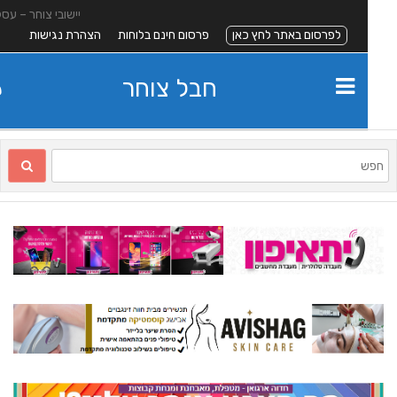
יישובי צוחר – עסקים
לפרסום באתר לחץ כאן
פרסום חינם בלוחות
הצהרת נגישות
חבל צוחר