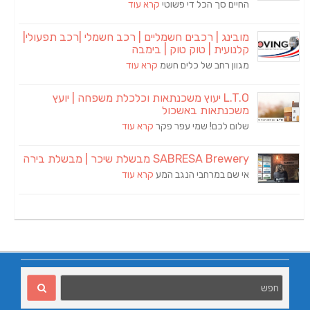
החיים סך הכל די פשוטי
קרא עוד
מובינג | רכבים חשמליים | רכב חשמלי |רכב תפעולי|
קלנועית | טוק טוק | בימבה
מגוון רחב של כלים חשמ
קרא עוד
L.T.O יעוץ משכנתאות וכלכלת משפחה | יועץ
משכנתאות באשכול
שלום לכם! שמי עפר פקר
קרא עוד
SABRESA Brewery מבשלת שיכר | מבשלת בירה
אי שם במרחבי הנגב המע
קרא עוד