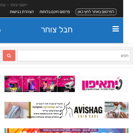
יישובי צוחר – עסקים
לפרסום באתר לחץ כאן
פרסום חינם בלוחות
הצהרת נגישות
חבל צוחר