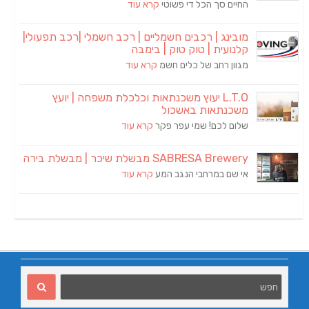
החיים סך הכל די פשוטי
קרא עוד
מובינג | רכבים חשמליים | רכב חשמלי |רכב תפעולי|
קלנועית | טוק טוק | בימבה
מגוון רחב של כלים חשמ
קרא עוד
L.T.O יעוץ משכנתאות וכלכלת משפחה | יועץ
משכנתאות באשכול
שלום לכם! שמי עפר פקר
קרא עוד
SABRESA Brewery מבשלת שיכר | מבשלת בירה
אי שם במרחבי הנגב המע
קרא עוד