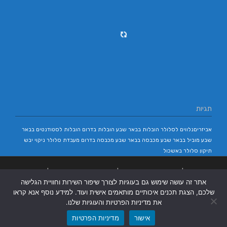
תגיות
אביזריםנלווים לסלולר
הובלות בבאר שבע
הובלות בדרום
הובלות לסטודנטים בבאר
שבע
מוביל בבאר שבע
מכבסה בבאר שבע
מכבסה בדרום
מעבדת סלולר
ניקוי יבש
תיקון סלולר באשכול
בניית אתרים
|
בניית אתרים באר שבע
|
בניית אתרים בבאר שבע
|
קידום אתרים
אתר זה עושה שימוש גם בעוגיות לצורך שיפור השירות וחוויית הגלישה
בבאר שבע
|
שלכם, הצגת תכנים איכותיים מותאמים אישית ועוד. למידע נוסף אנא קראו
את מדיניות הפרטיות והעוגיות שלנו.
אישור
מדיניות הפרטיות