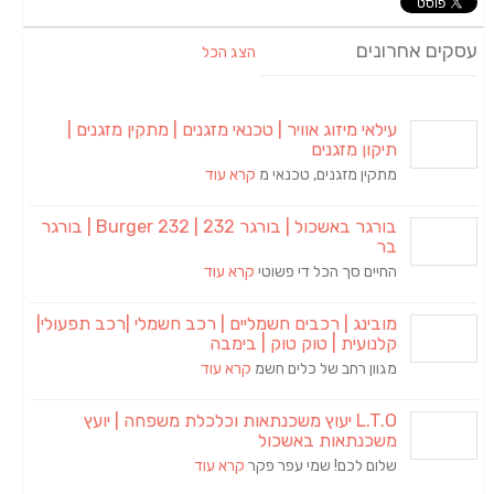
עסקים אחרונים
הצג הכל
עילאי מיזוג אוויר | טכנאי מזגנים | מתקין מזגנים |
תיקון מזגנים
מתקין מזגנים, טכנאי מ
קרא עוד
בורגר באשכול | בורגר 232 | Burger 232 | בורגר
בר
החיים סך הכל די פשוטי
קרא עוד
מובינג | רכבים חשמליים | רכב חשמלי |רכב תפעולי|
קלנועית | טוק טוק | בימבה
מגוון רחב של כלים חשמ
קרא עוד
L.T.O יעוץ משכנתאות וכלכלת משפחה | יועץ
משכנתאות באשכול
שלום לכם! שמי עפר פקר
קרא עוד