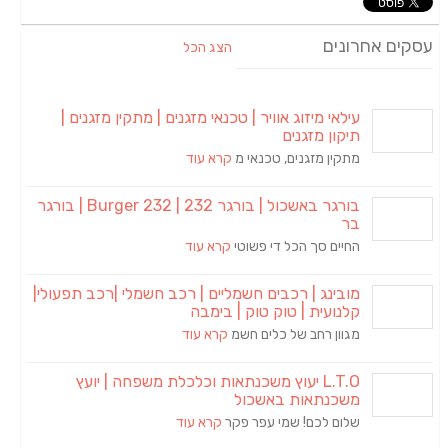
עסקים אחרונים
הצג הכל
עילאי מיזוג אוויר | טכנאי מזגנים | מתקין מזגנים |
תיקון מזגנים
מתקין מזגנים, טכנאי מ
קרא עוד
בורגר באשכול | בורגר 232 | Burger 232 | בורגר
בר
החיים סך הכל די פשוטי
קרא עוד
מובינג | רכבים חשמליים | רכב חשמלי |רכב תפעולי|
קלנועית | טוק טוק | בימבה
מגוון רחב של כלים חשמ
קרא עוד
L.T.O יעוץ משכנתאות וכלכלת משפחה | יועץ
משכנתאות באשכול
שלום לכם! שמי עפר פקר
קרא עוד