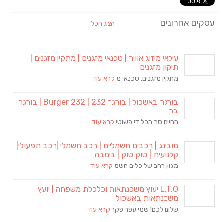
עסקים אחרונים
הצג הכל
עילאי מיזוג אוויר | טכנאי מזגנים | מתקין מזגנים |
תיקון מזגנים
מתקין מזגנים, טכנאי מ
קרא עוד
בורגר באשכול | בורגר 232 | Burger 232 | בורגר
בר
החיים סך הכל די פשוטי
קרא עוד
מובינג | רכבים חשמליים | רכב חשמלי |רכב תפעולי|
קלנועית | טוק טוק | בימבה
מגוון רחב של כלים חשמ
קרא עוד
L.T.O יעוץ משכנתאות וכלכלת משפחה | יועץ
משכנתאות באשכול
שלום לכם! שמי עפר פקר
קרא עוד