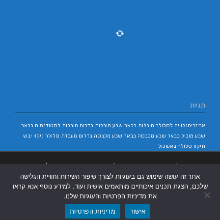
תגיות
אביזריםנלווים לסלולר
הובלות בבאר שבע
הובלות בדרום
הובלות לסטודנטים בבאר
שבע
מוביל בבאר שבע
מכבסה בבאר שבע
מכבסה בדרום
מעבדת סלולר
ניקוי יבש
תיקון סלולר באשכול
בניית אתרים
|
בניית אתרים באר שבע
|
בניית אתרים בבאר שבע
|
קידום אתרים
אתר זה עושה שימוש גם בעוגיות לצורך שיפור השירות וחוויית הגלישה
בבאר שבע
|
שלכם, הצגת תכנים איכותיים מותאמים אישית ועוד. למידע נוסף אנא קראו
את מדיניות הפרטיות והעוגיות שלנו.
אישור
מדיניות הפרטיות