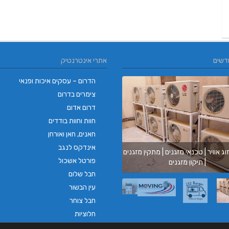
דשים
אתרי אינטרנטיק
הדרום – עסקים איכות ופנאי
צימרים בדרום
דרום אדום
חוות וחוות בודדים
חאנים, חאן ואורחן
אינדקס לנגב
וג אוויר | טכנאי מזגנים | מתקין מזגנים
בורגר ב
פורטל אשכול
| תיקון מזגנים
בורגר בר
חבל שלום
עין הבשור
חבל צוחר
חלוציות