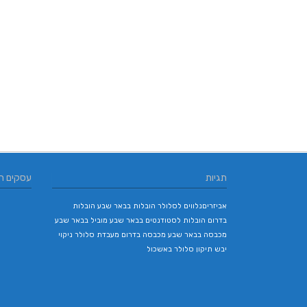
תגיות
עסקים ח
אביזריםנלווים לסלולר
הובלות בבאר שבע
הובלות
בדרום
הובלות לסטודנטים בבאר שבע
מוביל בבאר שבע
מכבסה בבאר שבע
מכבסה בדרום
מעבדת סלולר
ניקוי
יבש
תיקון סלולר באשכול