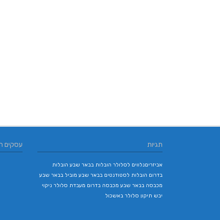
תגיות
עסקים ח
אביזריםנלווים לסלולר
הובלות בבאר שבע
הובלות
בדרום
הובלות לסטודנטים בבאר שבע
מוביל בבאר שבע
מכבסה בבאר שבע
מכבסה בדרום
מעבדת סלולר
ניקוי
יבש
תיקון סלולר באשכול