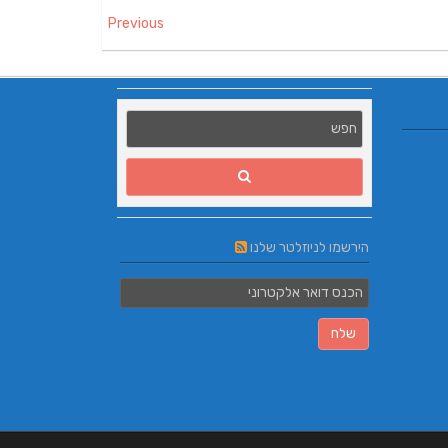
Previous
L.T.O יעוץ משכנתאות וכלכלת משפחה | יועץ
שמליים | רכב חשמלי |רכב
משכנתאות באשכול
ית | טוק טוק | בימבה
הירשמו לניוזלטר שלנו