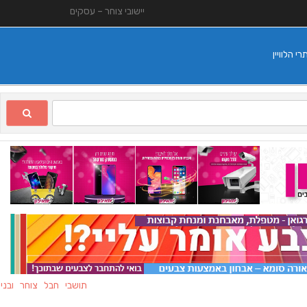
יישובי צוחר – עסקים
 הלוויין
תושבי חבל צוחר ובני משפח