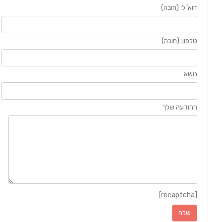
דוא"ל: (חובה)
טלפון: (חובה)
נושא
ההודעה שלך
[recaptcha]