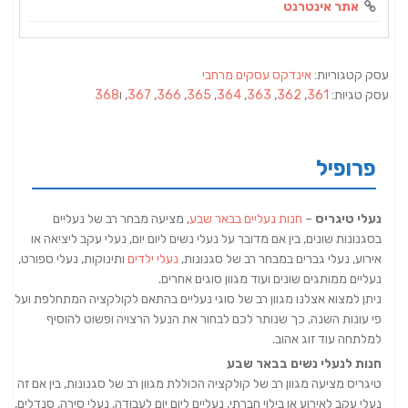
אתר אינטרנט
עסק קטגוריות:
אינדקס עסקים מרחבי
עסק טגיות:
361
,
362
,
363
,
364
,
365
,
366
,
367
, ו
368
פרופיל
נעלי טיגריס
–
חנות נעליים בבאר שבע
, מציעה מבחר רב של נעליים
בסגנונות שונים, בין אם מדובר על נעלי נשים ליום יום, נעלי עקב ליציאה או
אירוע, נעלי גברים במבחר רב של סגנונות,
נעלי ילדים
ותינוקות, נעלי ספורט,
נעליים ממותגים שונים ועוד מגוון סוגים אחרים.
ניתן למצוא אצלנו מגוון רב של סוגי נעליים בהתאם לקולקציה המתחלפת ועל
פי עונות השנה, כך שנותר לכם לבחור את הנעל הרצויה ופשוט להוסיף
למלתחה עוד זוג אהוב.
חנות לנעלי נשים בבאר שבע
טיגריס מציעה מגוון רב של קולקציה הכוללת מגוון רב של סגנונות, בין אם זה
נעלי עקב לאירוע או בילוי חברתי, נעליים ליום יום לעבודה, נעלי סירה, סנדלים,