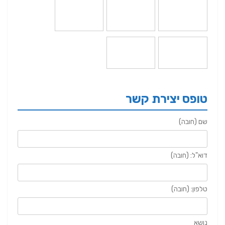
טופס יצירת קשר
שם (חובה)
דוא"ל: (חובה)
טלפון: (חובה)
נושא