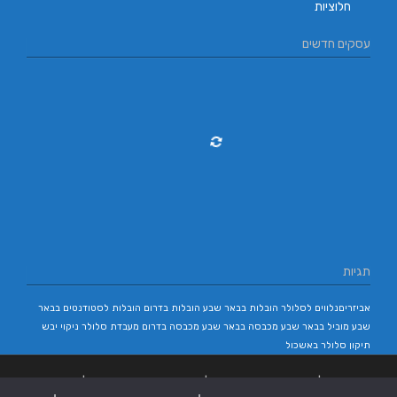
חלוציות
עסקים חדשים
תגיות
אביזריםנלווים לסלולר
הובלות בבאר שבע
הובלות בדרום
הובלות לסטודנטים בבאר
שבע
מוביל בבאר שבע
מכבסה בבאר שבע
מכבסה בדרום
מעבדת סלולר
ניקוי יבש
תיקון סלולר באשכול
בניית אתרים
|
בניית אתרים באר שבע
|
בניית אתרים בבאר שבע
|
קידום אתרים