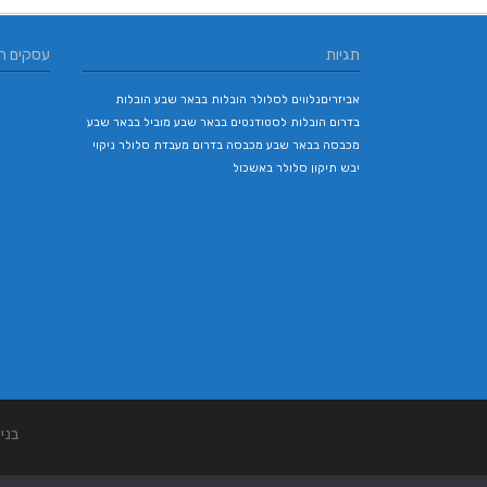
תגיות
עסקים ח
אביזריםנלווים לסלולר
הובלות בבאר שבע
הובלות
בדרום
הובלות לסטודנטים בבאר שבע
מוביל בבאר שבע
מכבסה בבאר שבע
מכבסה בדרום
מעבדת סלולר
ניקוי
יבש
תיקון סלולר באשכול
בני